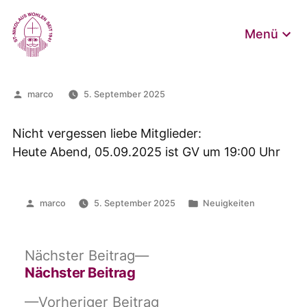
Zum
Inhalt
Menü
springen
Veröffentlicht
marco
5. September 2025
von
Nicht vergessen liebe Mitglieder:
Heute Abend, 05.09.2025 ist GV um 19:00 Uhr
Veröffentlicht
Veröffentlicht
marco
5. September 2025
Neuigkeiten
von
in
Beitrags-
Nächster
Nächster Beitrag
Beitrag:
Nächster Beitrag
Navigation
Vorheriger
Vorheriger Beitrag