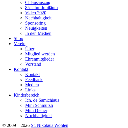
Chlausauszug
85 Jahre Jubiläum
Video 2020
Nachhaltigkeit
Sponsoring
Neuigkeiten
In den Medien
Shop
Verein
Über
Mitglied werden
Ehrenmitglieder
Vorstand
Kontakt
Kontakt
Feedback
Medien
Links
Kinderbereich
Ich, de Samichlaus
Mini Schmutzli
Miin Diener
Nochhaltigkeit
© 2009 – 2026
St. Nikolaus Wohlen